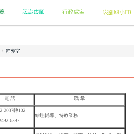
輔導室
電 話
職 掌
92-2037轉102
綜理輔導、特教業務
2492-6397