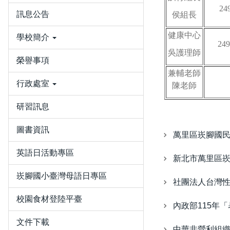
24
訊息公告
侯組長
健康中心
學校簡介
24
吳護理師
榮譽事項
兼輔老師
行政處室
陳老師
研習訊息
圖書資訊
萬里區崁腳國
英語日活動專區
新北市萬里區
崁腳國小臺灣母語日專區
社團法人台灣
校園食材登陸平臺
內政部115年
文件下載
中華非營利組