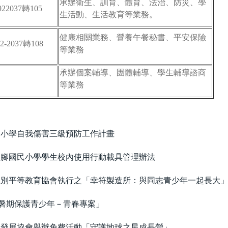
承辦衛生、訓育、體育、法治、防災、學
922037轉105
生活動、生活教育等業務。
健康相關業務、營養午餐秘書、平安保險
92-2037轉108
等業務
承辦個案輔導、團體輔導、學生輔導諮商
等業務
民小學自我傷害三級預防工作計畫
崁腳國民小學學生校內使用行動載具管理辦法
性別平等教育協會執行之「幸符製造所：與同志青少年一起長大
「暑期保護青少年－青春專案」
織發展協會舉辦免費活動「守護地球之星成長營」